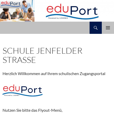
Zum
Inhalt
springen
Suchen
Schule Jenfelder Straße
PRIMÄR
MENÜ
SCHULE JENFELDER
STRASSE
Herzlich Willkommen auf Ihrem schulischen Zugangsportal
Nutzen Sie bitte das Flyout-Menü,